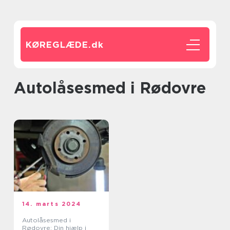
KØREGLÆDE.
dk
autolåsesmed i Rødovre
14. marts 2024
Autolåsesmed i
Rødovre: Din hjælp i