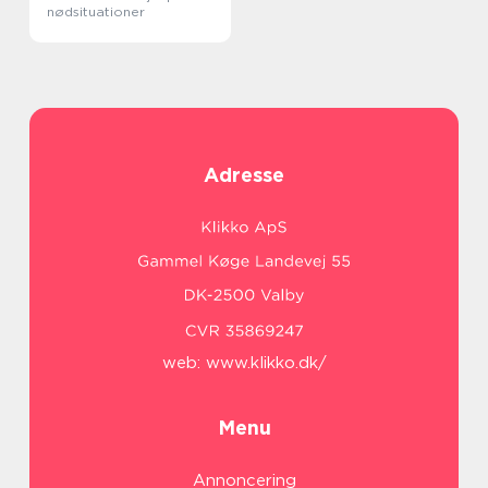
nødsituationer
Adresse
web:
www.klikko.dk/
Menu
Annoncering