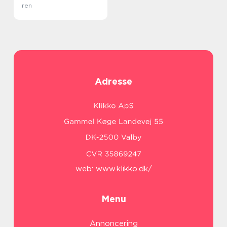
ren
Adresse
web:
www.klikko.dk/
Menu
Annoncering