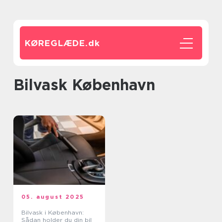
KØREGLÆDE.
dk
Bilvask København
05. august 2025
Bilvask i København:
Sådan holder du din bil