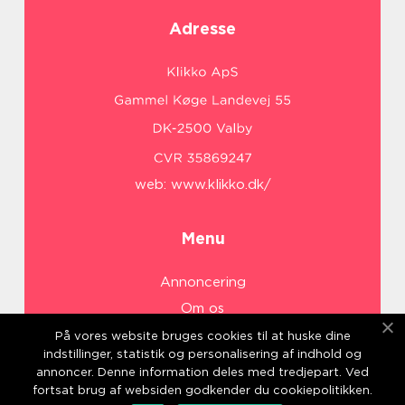
Adresse
web:
www.klikko.dk/
Menu
Annoncering
Om os
Cookies
På vores website bruges cookies til at huske dine
indstillinger, statistik og personalisering af indhold og
Kontakt os
annoncer. Denne information deles med tredjepart. Ved
Sitemap
fortsat brug af websiden godkender du cookiepolitikken.