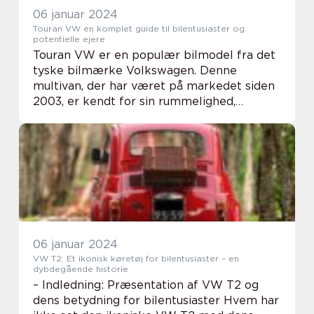
06 januar 2024
Touran VW en komplet guide til bilentusiaster og
potentielle ejere
Touran VW er en populær bilmodel fra det
tyske bilmærke Volkswagen. Denne
multivan, der har været på markedet siden
2003, er kendt for sin rummelighed,
pålidelighed og praktiske anvendelse.
Uanset om du er en bilentusiast, der ønsker
at lære mere om ...
06 januar 2024
VW T2: Et ikonisk køretøj for bilentusiaster – en
dybdegående historie
– Indledning: Præsentation af VW T2 og
dens betydning for bilentusiaster Hvem har