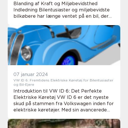
Blanding af Kraft og Miljøbevidsthed
Indledning Bilentusiaster og miljøbevidste
bilkøbere har længe ventet på en bil, der
kombinerer kraft og bæredygtighed. VW
Multivan Hybrid er svaret på deres bønner.
Denne avance...
07 januar 2024
VW ID 6: Fremtidens Elektriske Køretøj for Bilentusiaster
og Bil-Ejere
Introduktion til VW ID 6: Det Perfekte
Elektriske Køretøj VW ID 6 er det nyeste
skud på stammen fra Volkswagen inden for
elektriske køretøjer. Med sin avancerede
teknologi, stilfulde design og imponerende
ydeevne har VW formået at skabe et