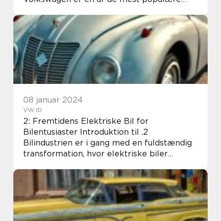
bilproducenter i verden. Brugte VW’er er
eftertragtede på markedet, da de
kombinerer kvalitet, pålidel...
08 januar 2024
VW ID
2: Fremtidens Elektriske Bil for
Bilentusiaster Introduktion til .2
Bilindustrien er i gang med en fuldstændig
transformation, hvor elektriske biler
gradvist overtager vejene. I denne artikel vil
vi udforske VW ID.2, en kommende
elektrisk bil fra Vol...