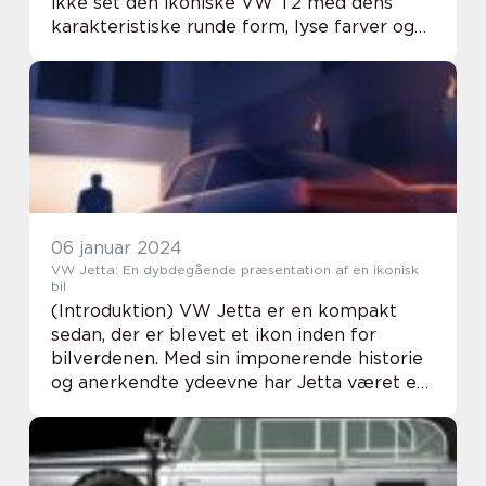
ikke set den ikoniske VW T2 med dens
karakteristiske runde form, lyse farver og
emblematiske udseende? VW T2, også
kendt som “Bulli” eller “Hipp...
06 januar 2024
VW Jetta: En dybdegående præsentation af en ikonisk
bil
(Introduktion) VW Jetta er en kompakt
sedan, der er blevet et ikon inden for
bilverdenen. Med sin imponerende historie
og anerkendte ydeevne har Jetta været en
populær bil blandt bilentusiaster og
almindelige bilbrugere i mange år. I denne
artikel dy...