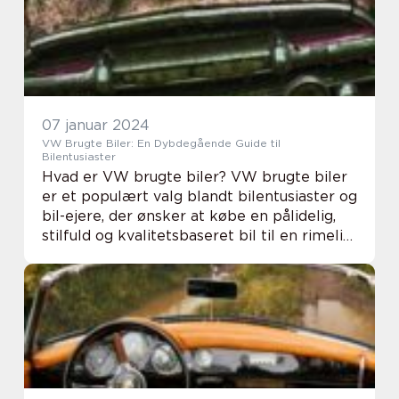
køretøj, d...
07 januar 2024
VW Brugte Biler: En Dybdegående Guide til
Bilentusiaster
Hvad er VW brugte biler? VW brugte biler
er et populært valg blandt bilentusiaster og
bil-ejere, der ønsker at købe en pålidelig,
stilfuld og kvalitetsbaseret bil til en rimelig
pris. VW, også kendt som Volkswagen, er en
af verdens førende bilproduce...