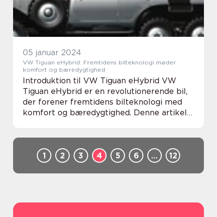
05 januar 2024
VW Tiguan eHybrid: Fremtidens bilteknologi møder
komfort og bæredygtighed
Introduktion til VW Tiguan eHybrid VW
Tiguan eHybrid er en revolutionerende bil,
der forener fremtidens bilteknologi med
komfort og bæredygtighed. Denne artikel
vil dykke ned i alle vigtige aspekter af
denne avancerede plug-in hybrid-SUV.
Uanset om d...
1
2
3
4
5
6
…
12