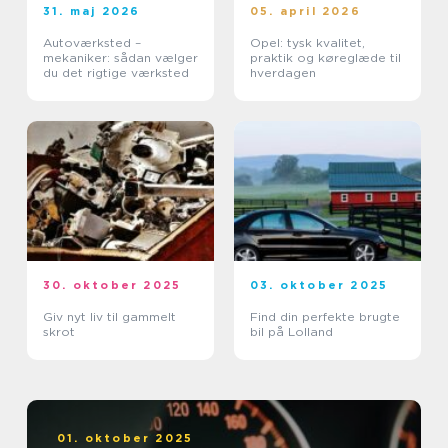
31. maj 2026
05. april 2026
Autoværksted –
Opel: tysk kvalitet,
mekaniker: sådan vælger
praktik og køreglæde til
du det rigtige værksted
hverdagen
30. oktober 2025
03. oktober 2025
Giv nyt liv til gammelt
Find din perfekte brugte
skrot
bil på Lolland
01. oktober 2025