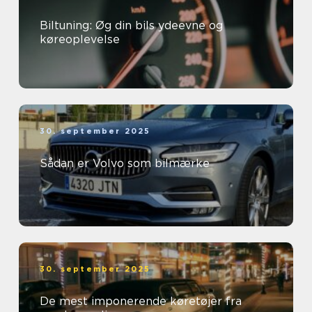
Biltuning: Øg din bils ydeevne og
køreoplevelse
30. september 2025
Sådan er Volvo som bilmærke
30. september 2025
De mest imponerende køretøjer fra