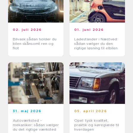
02. juli 2026
01. juni 2026
Bilvask sådan holder du
Ladestander i Næstved:
bilen skånsomt ren og
sådan vælger du den
flot
rigtige løsning til elbilen
31. maj 2026
05. april 2026
Autoværksted –
Opel: tysk kvalitet,
mekaniker: sådan vælger
praktik og køreglæde til
du det rigtige værksted
hverdagen