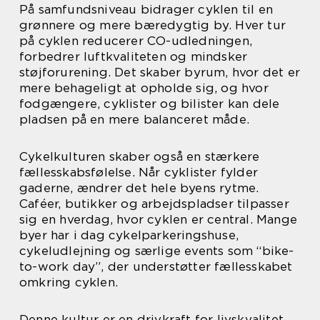
På samfundsniveau bidrager cyklen til en
grønnere og mere bæredygtig by. Hver tur
på cyklen reducerer CO-udledningen,
forbedrer luftkvaliteten og mindsker
støjforurening. Det skaber byrum, hvor det er
mere behageligt at opholde sig, og hvor
fodgængere, cyklister og bilister kan dele
pladsen på en mere balanceret måde.
Cykelkulturen skaber også en stærkere
fællesskabsfølelse. Når cyklister fylder
gaderne, ændrer det hele byens rytme.
Caféer, butikker og arbejdspladser tilpasser
sig en hverdag, hvor cyklen er central. Mange
byer har i dag cykelparkeringshuse,
cykeludlejning og særlige events som “bike-
to-work day”, der understøtter fællesskabet
omkring cyklen.
Denne kultur er en drivkraft for livskvalitet,