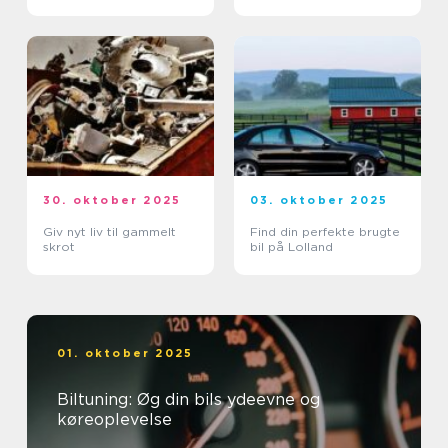
30. oktober 2025
03. oktober 2025
Giv nyt liv til gammelt
Find din perfekte brugte
skrot
bil på Lolland
01. oktober 2025
Biltuning: Øg din bils ydeevne og
køreoplevelse