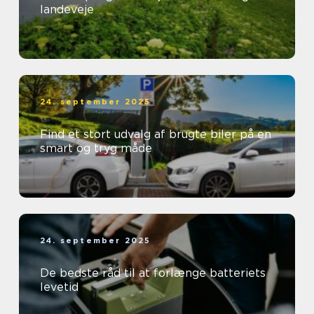
landeveje
24. september 2025
Find et stort udvalg af brugte biler på en
smart og tryg måde
24. september 2025
De bedste råd til at forlænge batteriets
levetid