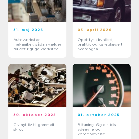
31. maj 2026
05. april 2026
Autoværksted –
Opel: tysk kvalitet,
mekaniker: sådan vælger
praktik og køreglæde til
du det rigtige værksted
hverdagen
30. oktober 2025
01. oktober 2025
Giv nyt liv til gammelt
Biltuning: Øg din bils
skrot
ydeevne og
køreoplevelse