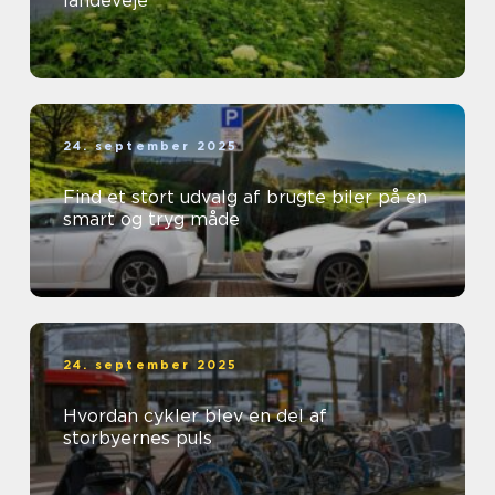
landeveje
24. september 2025
Find et stort udvalg af brugte biler på en
smart og tryg måde
24. september 2025
Hvordan cykler blev en del af
storbyernes puls