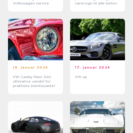
Volkswagen service
varevogn til alle behov
18. januar 2024
17. januar 2024
VW Caddy Maxi: Den
VW up
ultimative varebil for
praktiske bilentusiaster