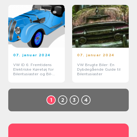
07. januar 2024
07. januar 2024
VW ID 6: Fremtidens
VW Brugte Biler: En
Elektriske Køretøj for
Dybdegående Guide til
Bilentusiaster og Bil-
Bilentusiaster
Ejere
1
2
3
4