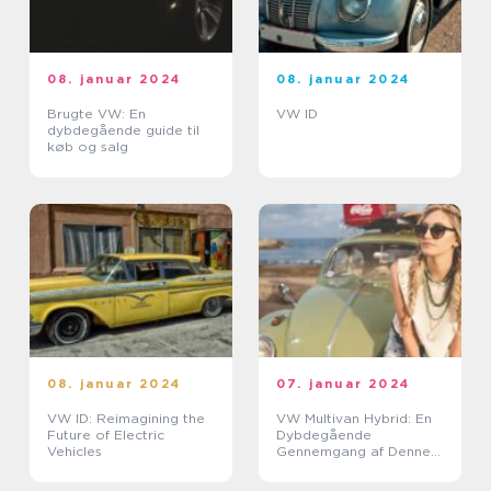
08. januar 2024
08. januar 2024
Brugte VW: En
VW ID
dybdegående guide til
køb og salg
08. januar 2024
07. januar 2024
VW ID: Reimagining the
VW Multivan Hybrid: En
Future of Electric
Dybdegående
Vehicles
Gennemgang af Denne
Avancerede Bil