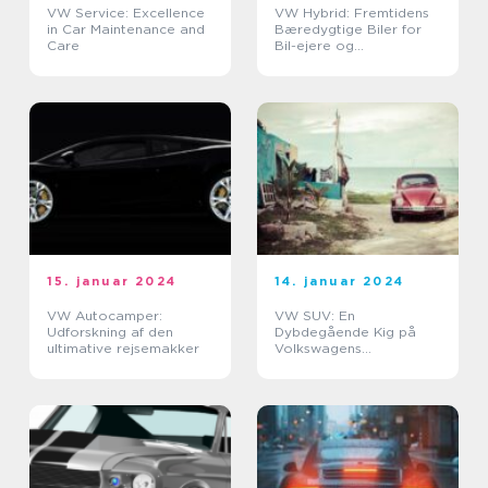
VW Service: Excellence
VW Hybrid: Fremtidens
in Car Maintenance and
Bæredygtige Biler for
Care
Bil-ejere og
Bilentusiaster
15. januar 2024
14. januar 2024
VW Autocamper:
VW SUV: En
Udforskning af den
Dybdegående Kig på
ultimative rejsemakker
Volkswagens
Succesfulde SUV-serie