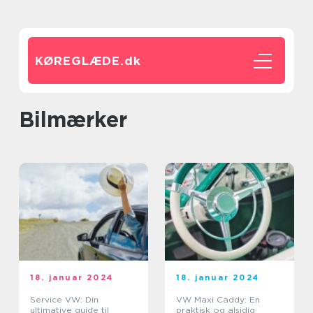
KØREGLÆDE.
dk
Bilmærker
18. januar 2024
18. januar 2024
Service VW: Din
VW Maxi Caddy: En
ultimative guide til
praktisk og alsidig