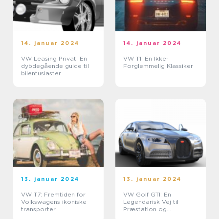
14. januar 2024
14. januar 2024
VW Leasing Privat: En
VW T1: En Ikke-
dybdegående guide til
Forglemmelig Klassiker
bilentusiaster
13. januar 2024
13. januar 2024
VW T7: Fremtiden for
VW Golf GTI: En
Volkswagens ikoniske
Legendarisk Vej til
transporter
Præstation og
Køreglæde