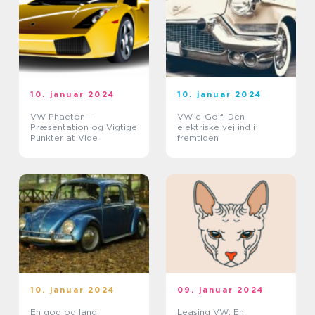
10. januar 2024
10. januar 2024
VW Phaeton –
VW e-Golf: Den
Præsentation og Vigtige
elektriske vej ind i
Punkter at Vide
fremtiden
10. januar 2024
09. januar 2024
En god og lang
Leasing VW: En