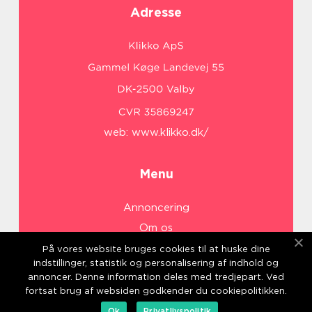
Adresse
web:
www.klikko.dk/
Menu
Annoncering
Om os
Cookies
På vores website bruges cookies til at huske dine
indstillinger, statistik og personalisering af indhold og
Kontakt os
annoncer. Denne information deles med tredjepart. Ved
Sitemap
fortsat brug af websiden godkender du cookiepolitikken.
Ok
Privatlivspolitik