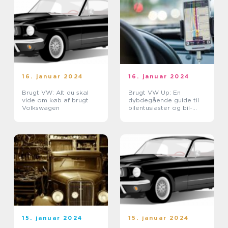
16. januar 2024
16. januar 2024
Brugt VW: Alt du skal
Brugt VW Up: En
vide om køb af brugt
dybdegående guide til
Volkswagen
bilentusiaster og bil-
ejere
15. januar 2024
15. januar 2024