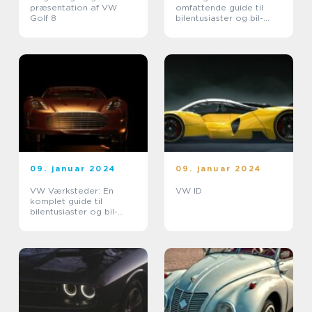
præsentation af VW
omfattende guide til
Golf 8
bilentusiaster og bil-
ejere
09. januar 2024
09. januar 2024
VW Værksteder: En
VW ID
komplet guide til
bilentusiaster og bil-
ejere