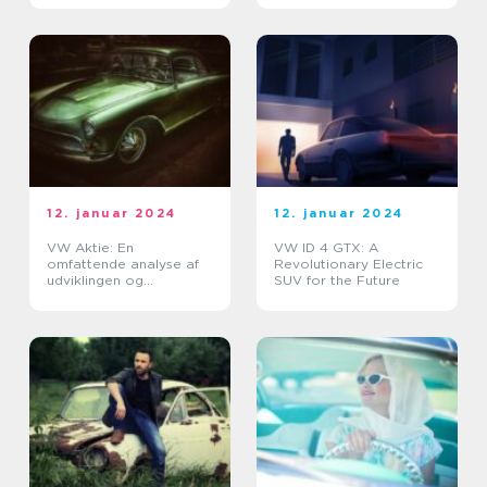
12. januar 2024
12. januar 2024
VW Aktie: En
VW ID 4 GTX: A
omfattende analyse af
Revolutionary Electric
udviklingen og
SUV for the Future
vigtigheden for
bilentusiaster og bil-
ejere