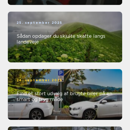
25. september 2025
Sådan opdager du skjulte skatte langs
landeveje
24. september 2025
Find et stort udvalg af brugte biler på en
smart og tryg måde