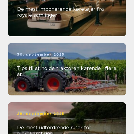
De mest imponerende køretøjer fra
royale samlinger
30. september 2025
Tips til at holde traktoren kørende i flere
år
29. september 2025
De mest udfordrende ruter for
bjergkøretøjer