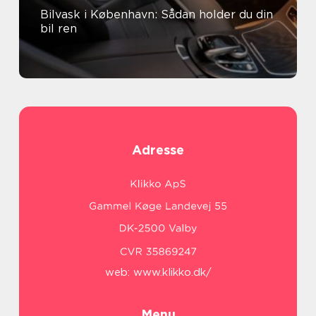
Bilvask i København: Sådan holder du din
bil ren
Adresse
web:
www.klikko.dk/
Menu