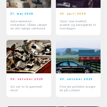
31. maj 2026
05. april 2026
Autoværksted –
Opel: tysk kvalitet,
mekaniker: sådan vælger
praktik og køreglæde til
du det rigtige værksted
hverdagen
30. oktober 2025
03. oktober 2025
Giv nyt liv til gammelt
Find din perfekte brugte
skrot
bil på Lolland