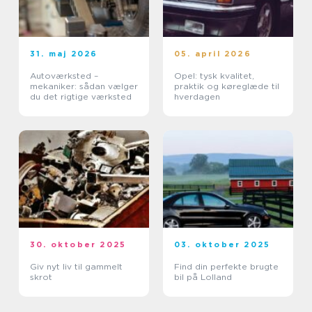
31. maj 2026
05. april 2026
Autoværksted –
Opel: tysk kvalitet,
mekaniker: sådan vælger
praktik og køreglæde til
du det rigtige værksted
hverdagen
30. oktober 2025
03. oktober 2025
Giv nyt liv til gammelt
Find din perfekte brugte
skrot
bil på Lolland