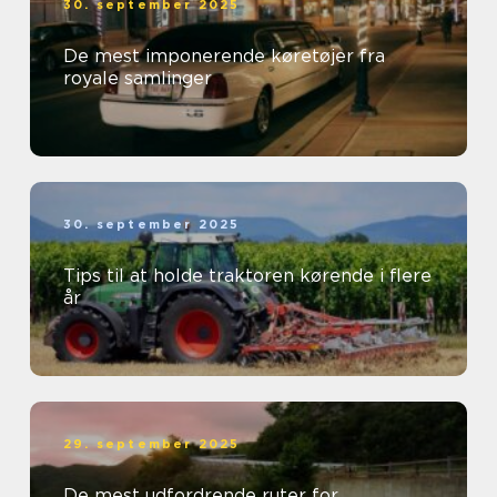
30. september 2025
De mest imponerende køretøjer fra
royale samlinger
30. september 2025
Tips til at holde traktoren kørende i flere
år
29. september 2025
De mest udfordrende ruter for