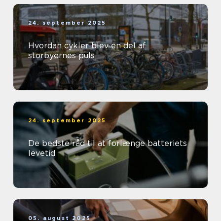
24. september 2025
Hvordan cykler blev en del af
storbyernes puls
24. september 2025
De bedste råd til at forlænge batteriets
levetid
05. august 2025