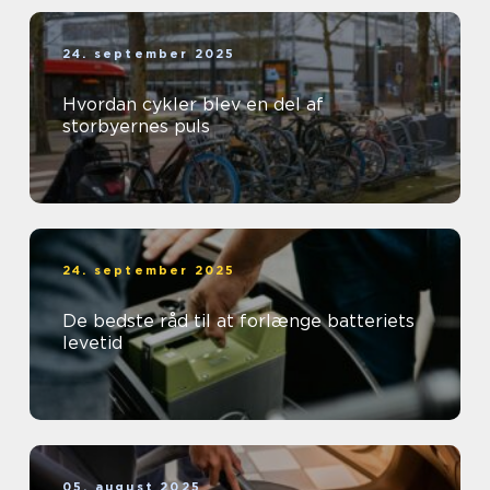
24. september 2025
Hvordan cykler blev en del af
storbyernes puls
24. september 2025
De bedste råd til at forlænge batteriets
levetid
05. august 2025