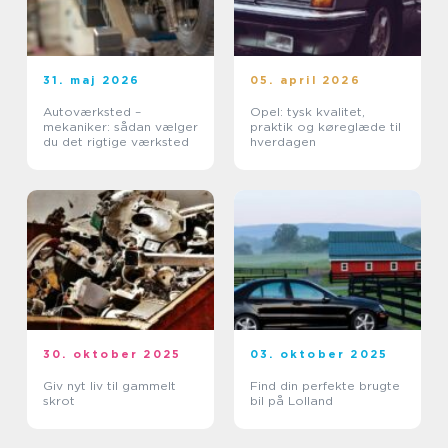
31. maj 2026
05. april 2026
Autoværksted –
Opel: tysk kvalitet,
mekaniker: sådan vælger
praktik og køreglæde til
du det rigtige værksted
hverdagen
30. oktober 2025
03. oktober 2025
Giv nyt liv til gammelt
Find din perfekte brugte
skrot
bil på Lolland