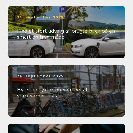
24. september 2025
Find et stort udvalg af brugte biler på en
smart og tryg måde
24. september 2025
Hvordan cykler blev en del af
storbyernes puls