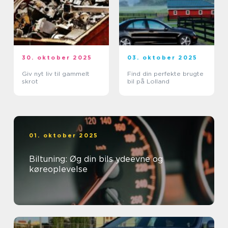
30. oktober 2025
03. oktober 2025
Giv nyt liv til gammelt
Find din perfekte brugte
skrot
bil på Lolland
01. oktober 2025
Biltuning: Øg din bils ydeevne og
køreoplevelse