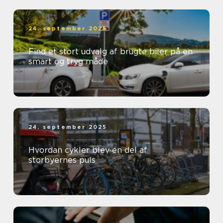
24. september 2025
Find et stort udvalg af brugte biler på en
smart og tryg måde
24. september 2025
Hvordan cykler blev en del af
storbyernes puls