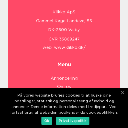
web:
www.klikko.dk/
Menu
Annoncering
Om os
Cookies
På vores website bruges cookies til at huske dine
indstillinger, statistik og personalisering af indhold og
Kontakt os
annoncer. Denne information deles med tredjepart. Ved
Sitemap
fortsat brug af websiden godkender du cookiepolitikken.
Ok
Privatlivspolitik