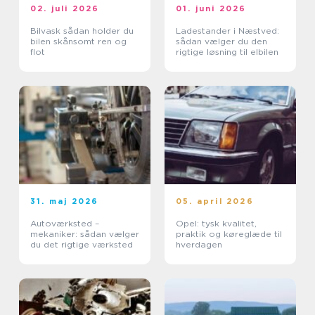
02. juli 2026
01. juni 2026
Bilvask sådan holder du
Ladestander i Næstved:
bilen skånsomt ren og
sådan vælger du den
flot
rigtige løsning til elbilen
31. maj 2026
05. april 2026
Autoværksted –
Opel: tysk kvalitet,
mekaniker: sådan vælger
praktik og køreglæde til
du det rigtige værksted
hverdagen