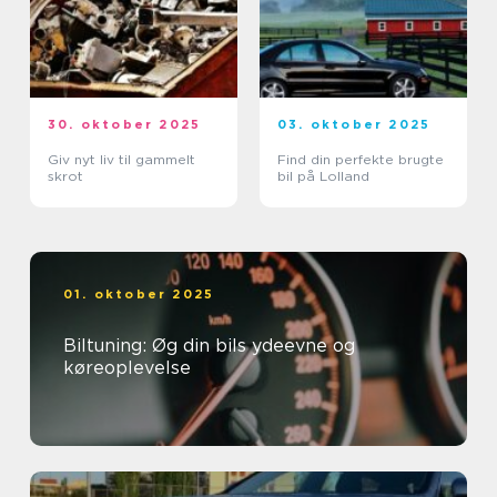
30. oktober 2025
03. oktober 2025
Giv nyt liv til gammelt
Find din perfekte brugte
skrot
bil på Lolland
01. oktober 2025
Biltuning: Øg din bils ydeevne og
køreoplevelse