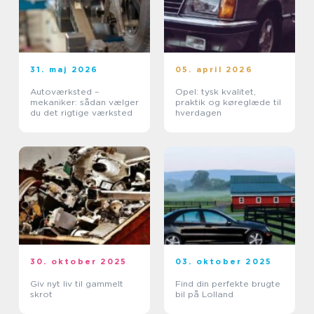
31. maj 2026
05. april 2026
Autoværksted –
Opel: tysk kvalitet,
mekaniker: sådan vælger
praktik og køreglæde til
du det rigtige værksted
hverdagen
30. oktober 2025
03. oktober 2025
Giv nyt liv til gammelt
Find din perfekte brugte
skrot
bil på Lolland