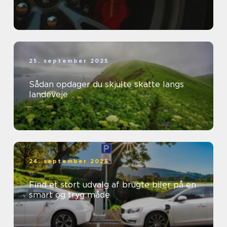
25. september 2025
Sådan opdager du skjulte skatte langs
landeveje
24. september 2025
Find et stort udvalg af brugte biler på en
smart og tryg måde