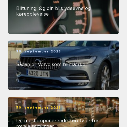
Biltuning: Øg din bils ydeevne og
køreoplevelse
30. september 2025
Sådan er Volvo som bilmærke
30. september 2025
De mest imponerende køretøjer fra
royale samlinger