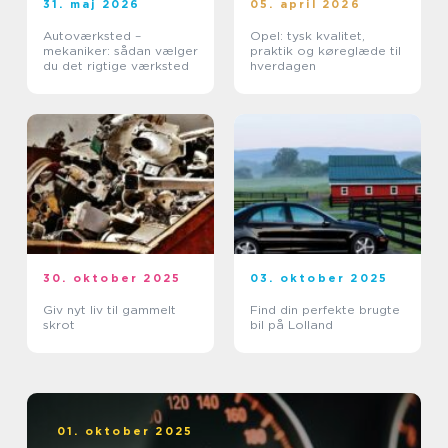
31. maj 2026
05. april 2026
Autoværksted –
Opel: tysk kvalitet,
mekaniker: sådan vælger
praktik og køreglæde til
du det rigtige værksted
hverdagen
30. oktober 2025
03. oktober 2025
Giv nyt liv til gammelt
Find din perfekte brugte
skrot
bil på Lolland
01. oktober 2025