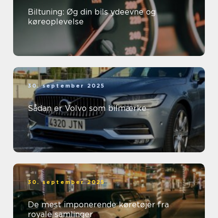
Biltuning: Øg din bils ydeevne og
køreoplevelse
30. september 2025
Sådan er Volvo som bilmærke
30. september 2025
De mest imponerende køretøjer fra
royale samlinger