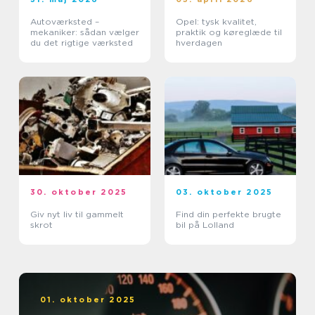
Autoværksted –
Opel: tysk kvalitet,
mekaniker: sådan vælger
praktik og køreglæde til
du det rigtige værksted
hverdagen
30. oktober 2025
03. oktober 2025
Giv nyt liv til gammelt
Find din perfekte brugte
skrot
bil på Lolland
01. oktober 2025