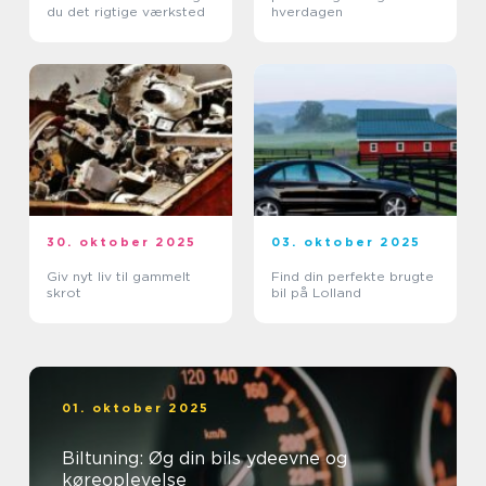
du det rigtige værksted
hverdagen
30. oktober 2025
03. oktober 2025
Giv nyt liv til gammelt
Find din perfekte brugte
skrot
bil på Lolland
01. oktober 2025
Biltuning: Øg din bils ydeevne og
køreoplevelse