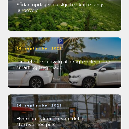
Sådan opdager du skjulte skatte langs
landeveje
24. september 2025
Find et stort udvalg af brugte biler på en
smart og tryg måde
24. september 2025
Hvordan cykler blev en del af
storbyernes puls