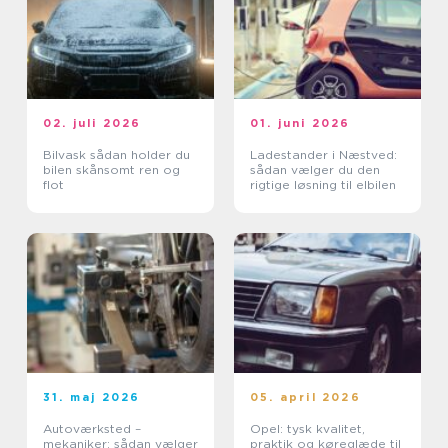
02. juli 2026
01. juni 2026
Bilvask sådan holder du
Ladestander i Næstved:
bilen skånsomt ren og
sådan vælger du den
flot
rigtige løsning til elbilen
31. maj 2026
05. april 2026
Autoværksted –
Opel: tysk kvalitet,
mekaniker: sådan vælger
praktik og køreglæde til