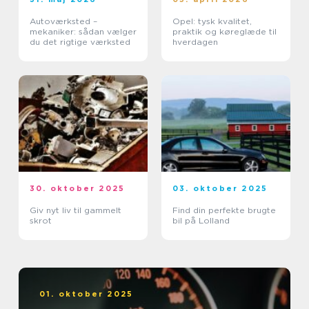
Autoværksted –
Opel: tysk kvalitet,
mekaniker: sådan vælger
praktik og køreglæde til
du det rigtige værksted
hverdagen
30. oktober 2025
03. oktober 2025
Giv nyt liv til gammelt
Find din perfekte brugte
skrot
bil på Lolland
01. oktober 2025