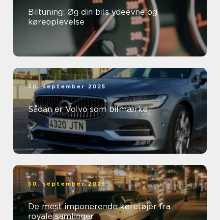
Biltuning: Øg din bils ydeevne og
køreoplevelse
30. september 2025
Sådan er Volvo som bilmærke
30. september 2025
De mest imponerende køretøjer fra
royale samlinger