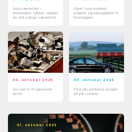
Autoværksted –
Opel: tysk kvalitet,
mekaniker: sådan vælger
praktik og køreglæde til
du det rigtige værksted
hverdagen
30. oktober 2025
03. oktober 2025
Giv nyt liv til gammelt
Find din perfekte brugte
skrot
bil på Lolland
01. oktober 2025