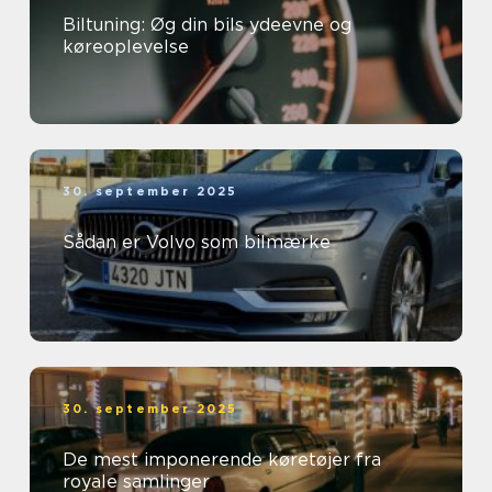
Biltuning: Øg din bils ydeevne og
køreoplevelse
30. september 2025
Sådan er Volvo som bilmærke
30. september 2025
De mest imponerende køretøjer fra
royale samlinger