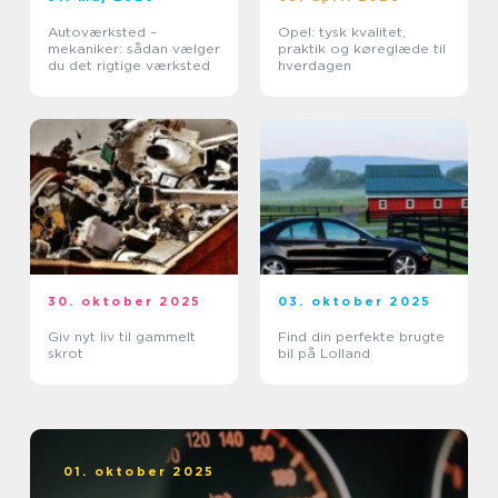
Autoværksted –
Opel: tysk kvalitet,
mekaniker: sådan vælger
praktik og køreglæde til
du det rigtige værksted
hverdagen
30. oktober 2025
03. oktober 2025
Giv nyt liv til gammelt
Find din perfekte brugte
skrot
bil på Lolland
01. oktober 2025