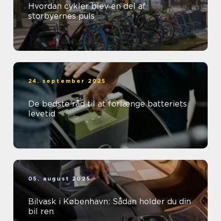
Hvordan cykler blev en del af
storbyernes puls
24. september 2025
De bedste råd til at forlænge batteriets
levetid
05. august 2025
Bilvask i København: Sådan holder du din
bil ren