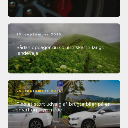
25. september 2025
Sådan opdager du skjulte skatte langs
landeveje
24. september 2025
Find et stort udvalg af brugte biler på en
smart og tryg måde