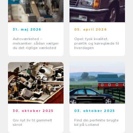
31. maj 2026
05. april 2026
Autoværksted –
Opel: tysk kvalitet,
mekaniker: sådan vælger
praktik og køreglæde til
du det rigtige værksted
hverdagen
30. oktober 2025
03. oktober 2025
Giv nyt liv til gammelt
Find din perfekte brugte
skrot
bil på Lolland