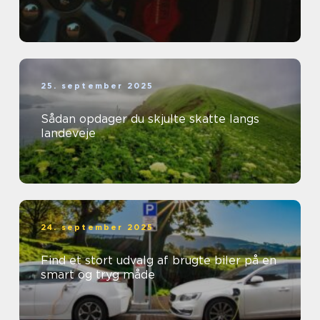
25. september 2025
Sådan opdager du skjulte skatte langs
landeveje
24. september 2025
Find et stort udvalg af brugte biler på en
smart og tryg måde