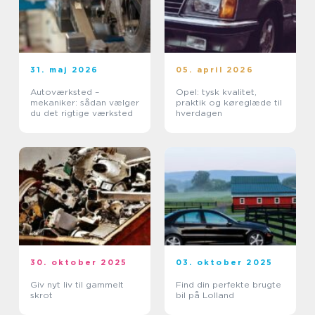
31. maj 2026
05. april 2026
Autoværksted –
Opel: tysk kvalitet,
mekaniker: sådan vælger
praktik og køreglæde til
du det rigtige værksted
hverdagen
30. oktober 2025
03. oktober 2025
Giv nyt liv til gammelt
Find din perfekte brugte
skrot
bil på Lolland