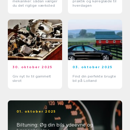
mekaniker: sådan vælger
praktik og køreglæde til
du det rigtige værksted
hverdagen
30. oktober 2025
03. oktober 2025
Giv nyt liv til gammelt
Find din perfekte brugte
skrot
bil på Lolland
01. oktober 2025
Biltuning: Øg din bils ydeevne og