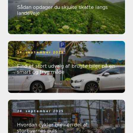
Sådan opdager du skjulte skatte langs
landeveje
24. september 2025
Find et stort udvalg af brugte biler på en
smart og tryg måde
24. september 2025
Hvordan cykler blev en del af
storbyernes puls