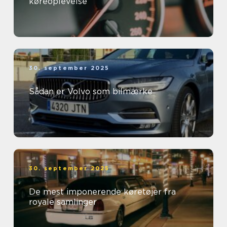
køreoplevelse
30. september 2025
Sådan er Volvo som bilmærke
30. september 2025
De mest imponerende køretøjer fra
royale samlinger