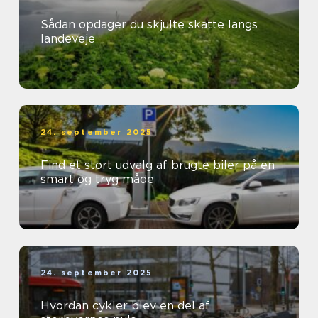
Sådan opdager du skjulte skatte langs
landeveje
24. september 2025
Find et stort udvalg af brugte biler på en
smart og tryg måde
24. september 2025
Hvordan cykler blev en del af