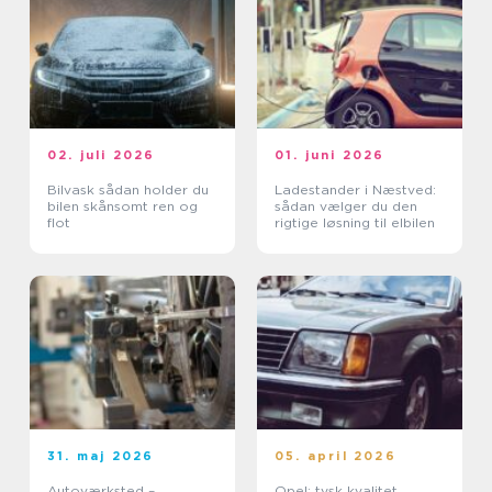
02. juli 2026
01. juni 2026
Bilvask sådan holder du
Ladestander i Næstved:
bilen skånsomt ren og
sådan vælger du den
flot
rigtige løsning til elbilen
31. maj 2026
05. april 2026
Autoværksted –
Opel: tysk kvalitet,