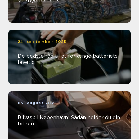
storbyernes puls
24. september 2025
De bedste råd til at forlænge batteriets
levetid
05. august 2025
Bilvask i København: Sådan holder du din
bil ren