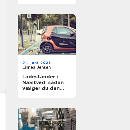
flot
01. juni 2026
Linnea Jensen
Ladestander i
Næstved: sådan
vælger du den
rigtige løsning til
elbilen