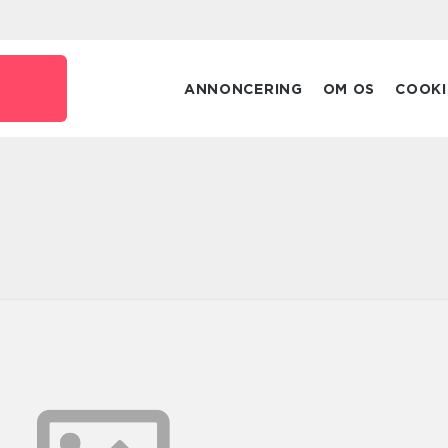
k
ANNONCERING
OM OS
COOKI