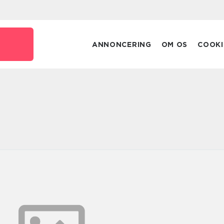
k
ANNONCERING
OM OS
COOKI