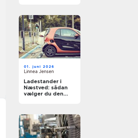
flot
01. juni 2026
Linnea Jensen
Ladestander i
Næstved: sådan
vælger du den
rigtige løsning til
elbilen