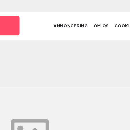
k
ANNONCERING
OM OS
COOKI