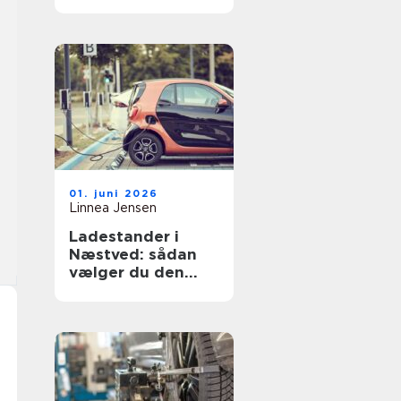
flot
01. juni 2026
Linnea Jensen
Ladestander i
Næstved: sådan
vælger du den
rigtige løsning til
elbilen