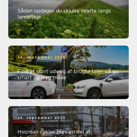
Sådan opdager du skjulte skatte langs
landeveje
24. september 2025
Find et stort udvalg af brugte biler på en
smart og tryg måde
24. september 2025
Hvordan cykler blev en del af