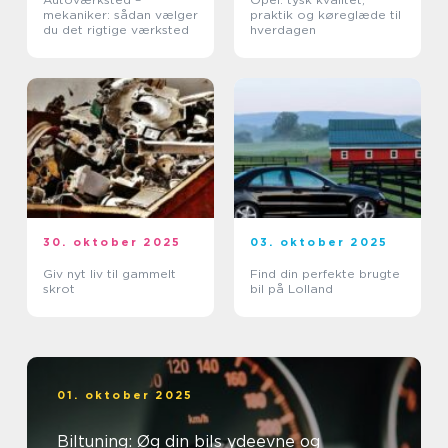
mekaniker: sådan vælger
praktik og køreglæde til
du det rigtige værksted
hverdagen
30. oktober 2025
03. oktober 2025
Giv nyt liv til gammelt
Find din perfekte brugte
skrot
bil på Lolland
01. oktober 2025
Biltuning: Øg din bils ydeevne og