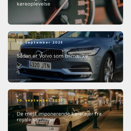
køreoplevelse
30. september 2025
Sådan er Volvo som bilmærke
30. september 2025
De mest imponerende køretøjer fra
royale samlinger