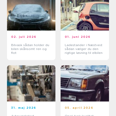
02. juli 2026
01. juni 2026
Bilvask sådan holder du
Ladestander i Næstved:
bilen skånsomt ren og
sådan vælger du den
flot
rigtige løsning til elbilen
31. maj 2026
05. april 2026
Autoværksted –
Opel: tysk kvalitet,