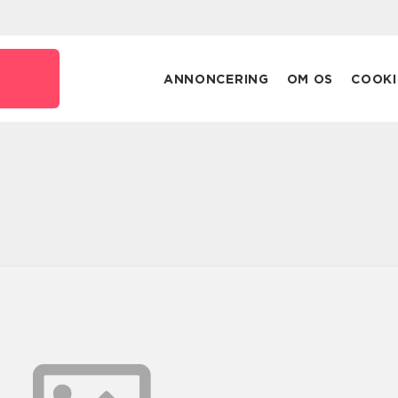
k
ANNONCERING
OM OS
COOKI