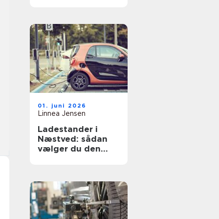
flot
01. juni 2026
Linnea Jensen
Ladestander i
Næstved: sådan
vælger du den
rigtige løsning til
elbilen