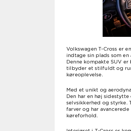
Volkswagen T-Cross er en 
indtage sin plads som en
Denne kompakte SUV er 
tilbyder et stilfuldt og 
køreoplevelse.
Med et unikt og aerodyna
Den har en høj sidestytte 
selvsikkerhed og styrke. 
farver og har avancerede L
køreforhold.
Interiøret i T-Cross er k