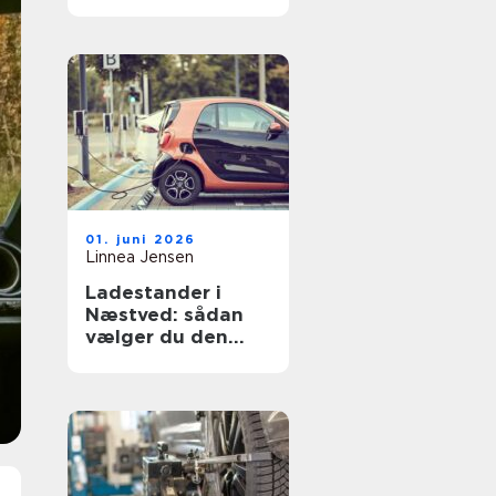
flot
01. juni 2026
Linnea Jensen
Ladestander i
Næstved: sådan
vælger du den
rigtige løsning til
elbilen