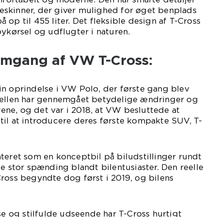
skinner, der giver mulighed for øget benplads
op til 455 liter. Det fleksible design af T-Cross
bykørsel og udflugter i naturen.
emgang af VW T-Cross:
in oprindelse i VW Polo, der første gang blev
dellen har gennemgået betydelige ændringer og
ne, og det var i 2018, at VW besluttede at
til at introducere deres første kompakte SUV, T-
teret som en konceptbil på biludstillinger rundt
te stor spænding blandt bilentusiaster. Den reelle
ross begyndte dog først i 2019, og bilens
lse og stilfulde udseende har T-Cross hurtigt