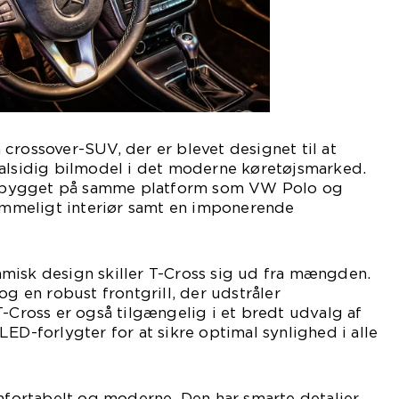
crossover-SUV, der er blevet designet til at
 alsidig bilmodel i det moderne køretøjsmarked.
bygget på samme platform som VW Polo og
rummeligt interiør samt en imponerende
misk design skiller T-Cross sig ud fra mængden.
og en robust frontgrill, der udstråler
T-Cross er også tilgængelig i et bredt udvalg af
ED-forlygter for at sikre optimal synlighed i alle
omfortabelt og moderne. Den har smarte detaljer