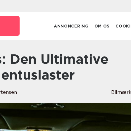
k
ANNONCERING
OM OS
COOKI
lentusiaster
rtensen
Bilmærk