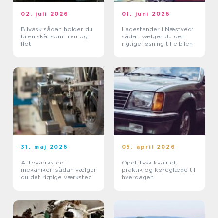
02. juli 2026
01. juni 2026
Bilvask sådan holder du
Ladestander i Næstved:
bilen skånsomt ren og
sådan vælger du den
flot
rigtige løsning til elbilen
31. maj 2026
05. april 2026
Autoværksted –
Opel: tysk kvalitet,
mekaniker: sådan vælger
praktik og køreglæde til
du det rigtige værksted
hverdagen