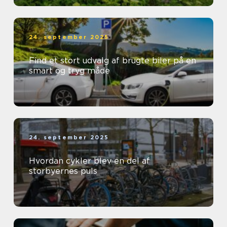
24. september 2025
Find et stort udvalg af brugte biler på en
smart og tryg måde
24. september 2025
Hvordan cykler blev en del af
storbyernes puls