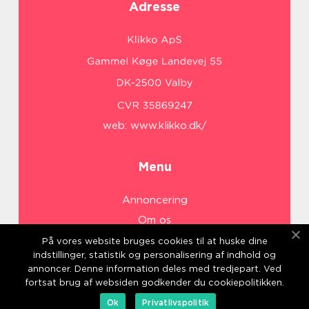
Adresse
web:
www.klikko.dk/
Menu
Annoncering
Om os
Cookies
På vores website bruges cookies til at huske dine
indstillinger, statistik og personalisering af indhold og
Kontakt os
annoncer. Denne information deles med tredjepart. Ved
Sitemap
fortsat brug af websiden godkender du cookiepolitikken.
Ok
Privatlivspolitik