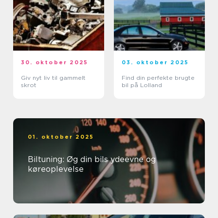
30. oktober 2025
03. oktober 2025
Giv nyt liv til gammelt
Find din perfekte brugte
skrot
bil på Lolland
01. oktober 2025
Biltuning: Øg din bils ydeevne og
køreoplevelse